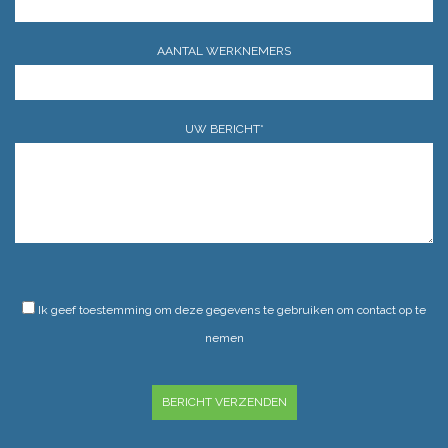
AANTAL WERKNEMERS
UW BERICHT*
GELIEVE DIT VELD LEEG TE LATEN.
Ik geef toestemming om deze gegevens te gebruiken om contact op te
nemen
GELIEVE DIT VELD LEEG TE LATEN.