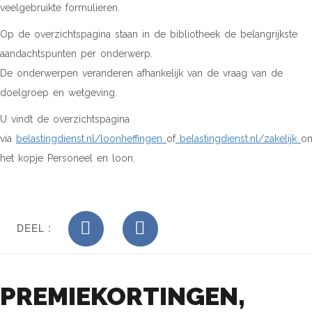
veelgebruikte formulieren.
Op de overzichtspagina staan in de bibliotheek de belangrijkste
aandachtspunten per onderwerp.
De onderwerpen veranderen afhankelijk van de vraag van de
doelgroep en wetgeving.
U vindt de overzichtspagina
via
belastingdienst.nl/loonheffingen
of
belastingdienst.nl/zakelijk
on
het kopje Personeel en loon.
DEEL :
PREMIEKORTINGEN,