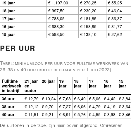
19 jaar
€ 1.197,00
€ 276,25
€ 55,25
18 jaar
€ 997,50
€ 230,20
€ 46,04
17 jaar
€ 788,05
€ 181,85
€ 36,37
16 jaar
€ 688,30
€ 158,85
€ 31,77
15 jaar
€ 598,50
€ 138,10
€ 27,62
PER UUR
Tabel: minimumloon per uur voor fulltime werkweek van
36, 38 en 40 uur (bruto bedragen per 1 juli 2023)
Fulltime
21 jaar
20 jaar
19
18
17
16
15
werkweek
en
jaar
jaar
jaar
jaar
jaar
in bedrijf
ouder
36 uur
€ 12,79
€ 10,24
€ 7,68
€ 6,40
€ 5,06
€ 4,42
€ 3,84
38 uur
€ 12,12
€ 9,70
€ 7,27
€ 6,06
€ 4,79
€ 4,19
€ 3,64
40 uur
€ 11,51
€ 9,21
€ 6,91
€ 5,76
€ 4,55
€ 3,98
€ 3,46
De uurlonen in de tabel zijn naar boven afgerond. Omrekenen