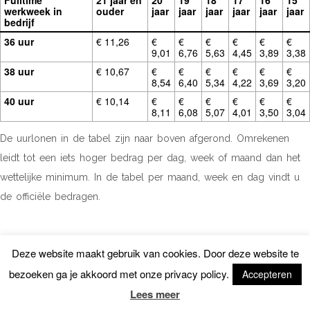
Fulltime
21 jaar en
20
19
18
17
16
15
werkweek in
ouder
jaar
jaar
jaar
jaar
jaar
jaar
bedrijf
36 uur
€ 11,26
€
€
€
€
€
€
9,01
6,76
5,63
4,45
3,89
3,38
38 uur
€ 10,67
€
€
€
€
€
€
8,54
6,40
5,34
4,22
3,69
3,20
40 uur
€ 10,14
€
€
€
€
€
€
8,11
6,08
5,07
4,01
3,50
3,04
De uurlonen in de tabel zijn naar boven afgerond. Omrekenen
leidt tot een iets hoger bedrag per dag, week of maand dan het
wettelijke minimum. In de tabel per maand, week en dag vindt u
de officiële bedragen.
PER 1 JANUARI 2022
Deze website maakt gebruik van cookies. Door deze website te
bezoeken ga je akkoord met onze privacy policy.
Accepteren
De bedragen van het wettelijk minimumloon gelden voor een
Lees meer
volledige werkweek. Meestal is dat 36, 38 of 40 uur per week. Dit