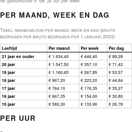
de glastuinbouw is dat 38 uur per week.
PER MAAND, WEEK EN DAG
Tabel: minimumloon per maand, week en dag (bruto
bedragen per bruto bedragen per 1 januari 2023)
Leeftijd
Per maand
Per week
Per dag
21 jaar en ouder
€ 1.934,40
€ 446,40
€ 89,28
20 jaar
€ 1.547,50
€ 357,10
€ 71,42
19 jaar
€ 1.160,65
€ 267,85
€ 53,57
18 jaar
€ 967,20
€ 223,20
€ 44,64
17 jaar
€ 764,10
€ 176,35
€ 35,27
16 jaar
€ 667,35
€ 154,00
€ 30,80
15 jaar
€ 580,30
€ 133,90
€ 26,78
PER UUR