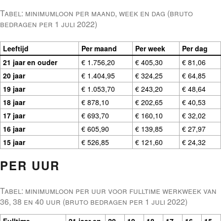
Tabel: minimumloon per maand, week en dag (bruto
bedragen per 1 juli 2022)
Leeftijd
Per maand
Per week
Per dag
21 jaar en ouder
€ 1.756,20
€ 405,30
€ 81,06
20 jaar
€ 1.404,95
€ 324,25
€ 64,85
19 jaar
€ 1.053,70
€ 243,20
€ 48,64
18 jaar
€ 878,10
€ 202,65
€ 40,53
17 jaar
€ 693,70
€ 160,10
€ 32,02
16 jaar
€ 605,90
€ 139,85
€ 27,97
15 jaar
€ 526,85
€ 121,60
€ 24,32
PER UUR
Tabel: minimumloon per uur voor fulltime werkweek van
36, 38 en 40 uur (bruto bedragen per 1 juli 2022)