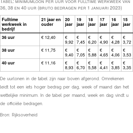
Tabel: minimumloon per uur voor fulltime werkweek van
36, 38 en 40 uur (bruto bedragen per 1 januari 2023)
Fulltime
21 jaar en
20
19
18
17
16
15
werkweek in
ouder
jaar
jaar
jaar
jaar
jaar
jaar
bedrijf
36 uur
€ 12,40
€
€
€
€
€
€
9,92
7,45
6,20
4,90
4,28
3,72
38 uur
€ 11,75
€
€
€
€
€
€
9,40
7,05
5,88
4,65
4,06
3,53
40 uur
€ 11,16
€
€
€
€
€
€
8,93
6,70
5,58
4,41
3,85
3,35
De uurlonen in de tabel zijn naar boven afgerond. Omrekenen
leidt tot een iets hoger bedrag per dag, week of maand dan het
wettelijke minimum. In de tabel per maand, week en dag vindt u
de officiële bedragen.
Bron: Rijksoverheid