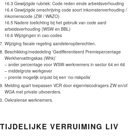
16.3 Gewijzigde rubriek: Code reden einde arbeidsverhouding
16.4 Gewijzigde omschrijving code soort inkomstenverhouding /
inkomenscode (ZW / WAZO)
16.5 Nadere toelichting bij het gebruik van code aard
arbeidsverhouding (WSW en BBL)
16.6 Wijzigingen in cao-codes
Wijziging fiscale regeling aandelenoptierechten.
Beschikking/mededeling ‘Gedifferentieerd Premiepercentage
Werkhervattingskas (Whk)’
– ander percentage voor WSW-werknemers in sector 64 en 66
– middelgrote werkgever
– premie mogelijk onjuist bij een ‘no-riskpolis’
Melding apart toepassen VCR door eigenrisicodragers ZW en/of
WGA met private uitvoerders.
Oekraïense werknemers.
TIJDELIJKE VERRUIMING LIV