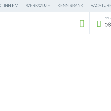
LINN B.V.
WERKWIJZE
KENNISBANK
VACATUR
BEL
08