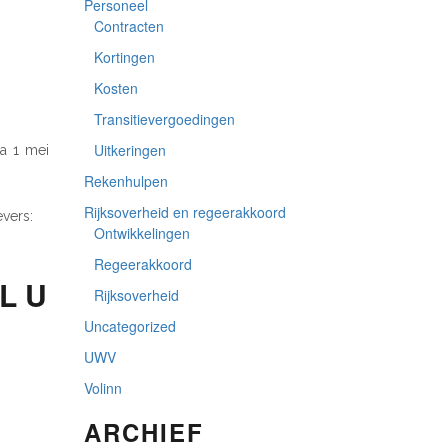
Personeel
Contracten
Kortingen
Kosten
Transitievergoedingen
Uitkeringen
na 1 mei
Rekenhulpen
Rijksoverheid en regeerakkoord
vers:
Ontwikkelingen
Regeerakkoord
L U
Rijksoverheid
Uncategorized
UWV
Volinn
ARCHIEF