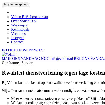
Toggle navigation
Volinn B.V. Loonbureau
Over Volinn B.V.
Werkwijze
Kennisbank
Vacatures
Inloggen
Contact
INLOGGEN
WERKWIJZE
MAIL ONS VANDAAG NOG
info@volinn.nl
BEL ONS VANDA
Our featured Service
Kwaliteit dienstverlening tegen lage koste
Bij Volinn kunt u rekenen op een kwalitatieve dienstverlening en ond
Wij zullen samen met u afstemmen wat er nodig is en wat u zou wille
Meer weten over onze tarieven en service-pakketten? Wij hebbe
Wij laten u ook graag vooraf zien, wat u van ons kunt verwach