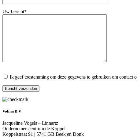
Uw bericht*
Gelieve dit veld leeg te laten.
Ik geef toestemming om deze gegevens te gebruiken om contact 
Gelieve dit veld leeg te laten.
Volinn B.V.
Jacqueline Vogels – Linnartz
Ondernemerscentrum de Koppel
Koppelstraat 91 | 5741 GB Beek en Donk