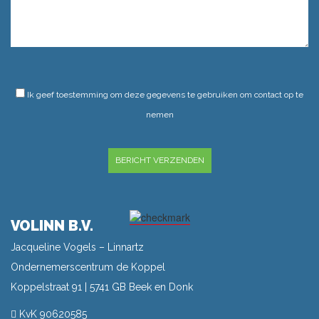
GELIEVE DIT VELD LEEG TE LATEN.
Ik geef toestemming om deze gegevens te gebruiken om contact op te
nemen
GELIEVE DIT VELD LEEG TE LATEN.
VOLINN B.V.
Jacqueline Vogels – Linnartz
Ondernemerscentrum de Koppel
Koppelstraat 91 | 5741 GB Beek en Donk
KvK 90620585