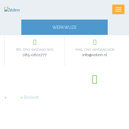
Toggl
navig
WERKWIJZE
BEL ONS VANDAAG NOG
MAIL ONS VANDAAG NOG
085-0601777
info@volinn.nl
Home
>
Bedankt