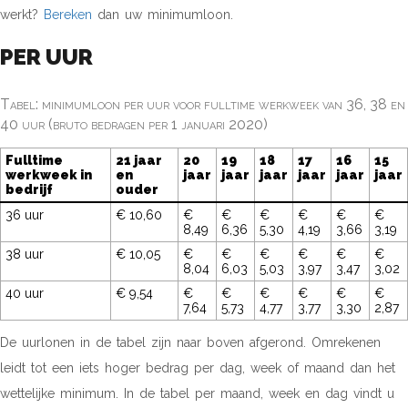
werkt?
Bereken
dan uw minimumloon.
PER UUR
Tabel: minimumloon per uur voor fulltime werkweek van 36, 38 en
40 uur (bruto bedragen per 1 januari 2020)
Fulltime
21 jaar
20
19
18
17
16
15
werkweek in
en
jaar
jaar
jaar
jaar
jaar
jaar
bedrijf
ouder
36 uur
€ 10,60
€
€
€
€
€
€
8,49
6,36
5,30
4,19
3,66
3,19
38 uur
€ 10,05
€
€
€
€
€
€
8,04
6,03
5,03
3,97
3,47
3,02
40 uur
€ 9,54
€
€
€
€
€
€
7,64
5,73
4,77
3,77
3,30
2,87
De uurlonen in de tabel zijn naar boven afgerond. Omrekenen
leidt tot een iets hoger bedrag per dag, week of maand dan het
wettelijke minimum. In de tabel per maand, week en dag vindt u