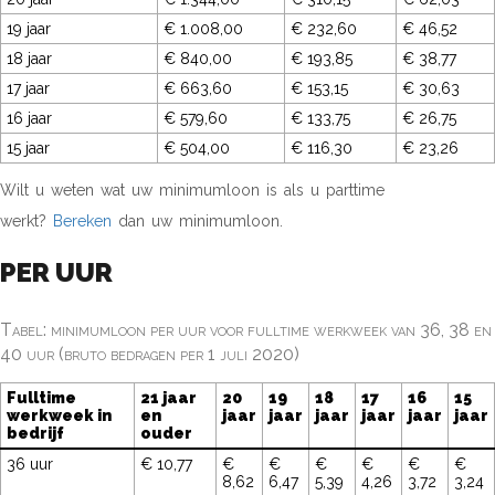
19 jaar
€ 1.008,00
€ 232,60
€ 46,52
18 jaar
€ 840,00
€ 193,85
€ 38,77
17 jaar
€ 663,60
€ 153,15
€ 30,63
16 jaar
€ 579,60
€ 133,75
€ 26,75
15 jaar
€ 504,00
€ 116,30
€ 23,26
Wilt u weten wat uw minimumloon is als u parttime
werkt?
Bereken
dan uw minimumloon.
PER UUR
Tabel: minimumloon per uur voor fulltime werkweek van 36, 38 en
40 uur (bruto bedragen per 1 juli 2020)
Fulltime
21 jaar
20
19
18
17
16
15
werkweek in
en
jaar
jaar
jaar
jaar
jaar
jaar
bedrijf
ouder
36 uur
€ 10,77
€
€
€
€
€
€
8,62
6,47
5,39
4,26
3,72
3,24