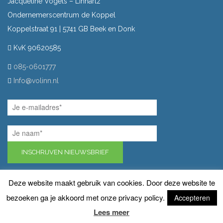
Jacqueline Vogels – Linnartz
Ondernemerscentrum de Koppel
Koppelstraat 91 | 5741 GB Beek en Donk
KvK 90620585
085-0601777
Info@volinn.nl
INSCHRIJVEN NIEUWSBRIEF
Deze website maakt gebruik van cookies. Door deze website te
bezoeken ga je akkoord met onze privacy policy.
Accepteren
Lees meer
© 2018 Volinn |
Sitemap
|
Privacy
|
Email Disclaimer