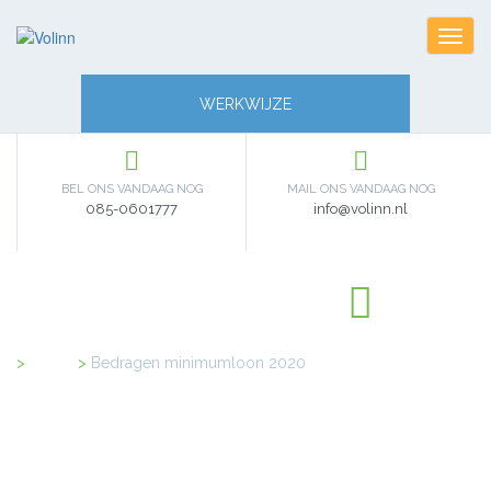
Toggl
navig
WERKWIJZE
BEL ONS VANDAAG NOG
MAIL ONS VANDAAG NOG
085-0601777
info@volinn.nl
Home
>
Bedragen minimumloon 2020