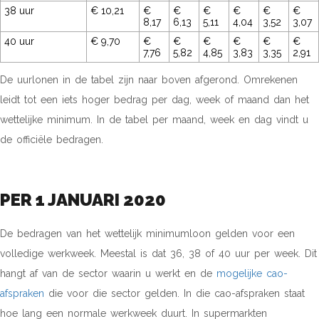
38 uur
€ 10,21
€
€
€
€
€
€
8,17
6,13
5,11
4,04
3,52
3,07
40 uur
€ 9,70
€
€
€
€
€
€
7,76
5,82
4,85
3,83
3,35
2,91
De uurlonen in de tabel zijn naar boven afgerond. Omrekenen
leidt tot een iets hoger bedrag per dag, week of maand dan het
wettelijke minimum. In de tabel per maand, week en dag vindt u
de officiële bedragen.
PER 1 JANUARI 2020
De bedragen van het wettelijk minimumloon gelden voor een
volledige werkweek. Meestal is dat 36, 38 of 40 uur per week. Dit
hangt af van de sector waarin u werkt en de
mogelijke cao-
afspraken
die voor die sector gelden. In die cao-afspraken staat
hoe lang een normale werkweek duurt. In supermarkten