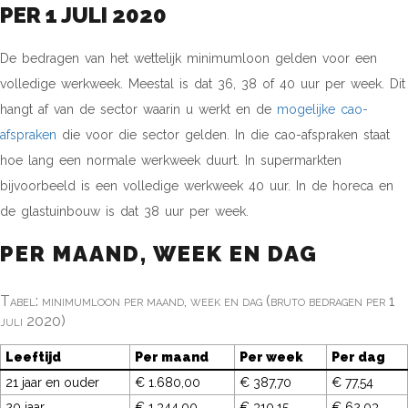
PER 1 JULI 2020
De bedragen van het wettelijk minimumloon gelden voor een
volledige werkweek. Meestal is dat 36, 38 of 40 uur per week. Dit
hangt af van de sector waarin u werkt en de
mogelijke cao-
afspraken
die voor die sector gelden. In die cao-afspraken staat
hoe lang een normale werkweek duurt. In supermarkten
bijvoorbeeld is een volledige werkweek 40 uur. In de horeca en
de glastuinbouw is dat 38 uur per week.
PER MAAND, WEEK EN DAG
Tabel: minimumloon per maand, week en dag (bruto bedragen per 1
juli 2020)
Leeftijd
Per maand
Per week
Per dag
21 jaar en ouder
€ 1.680,00
€ 387,70
€ 77,54
20 jaar
€ 1.344,00
€ 310,15
€ 62,03