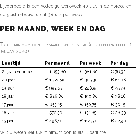
bijvoorbeeld is een volledige werkweek 40 uur. In de horeca en
de glastuinbouw is dat 38 uur per week.
PER MAAND, WEEK EN DAG
Tabel: minimumloon per maand, week en dag (bruto bedragen per 1
januari 2020)
Leeftijd
Per maand
Per week
Per dag
21 jaar en ouder
€ 1.653,60
€ 381,60
€ 76,32
20 jaar
€ 1.322,90
€ 305,30
€ 61,06
19 jaar
€ 992,15
€ 228,95
€ 45,79
18 jaar
€ 826,80
€ 190,80
€ 38,16
17 jaar
€ 653,15
€ 150,75
€ 30,15
16 jaar
€ 570,50
€ 131,65
€ 26,33
15 jaar
€ 496,10
€ 114,50
€ 22,90
Wilt u weten wat uw minimumloon is als u parttime