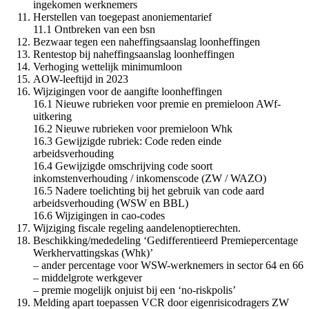
ingekomen werknemers
Herstellen van toegepast anoniementarief
11.1 Ontbreken van een bsn
Bezwaar tegen een naheffingsaanslag loonheffingen
Rentestop bij naheffingsaanslag loonheffingen
Verhoging wettelijk minimumloon
AOW-leeftijd in 2023
Wijzigingen voor de aangifte loonheffingen
16.1 Nieuwe rubrieken voor premie en premieloon AWf-
uitkering
16.2 Nieuwe rubrieken voor premieloon Whk
16.3 Gewijzigde rubriek: Code reden einde
arbeidsverhouding
16.4 Gewijzigde omschrijving code soort
inkomstenverhouding / inkomenscode (ZW / WAZO)
16.5 Nadere toelichting bij het gebruik van code aard
arbeidsverhouding (WSW en BBL)
16.6 Wijzigingen in cao-codes
Wijziging fiscale regeling aandelenoptierechten.
Beschikking/mededeling ‘Gedifferentieerd Premiepercentage
Werkhervattingskas (Whk)’
– ander percentage voor WSW-werknemers in sector 64 en 66
– middelgrote werkgever
– premie mogelijk onjuist bij een ‘no-riskpolis’
Melding apart toepassen VCR door eigenrisicodragers ZW