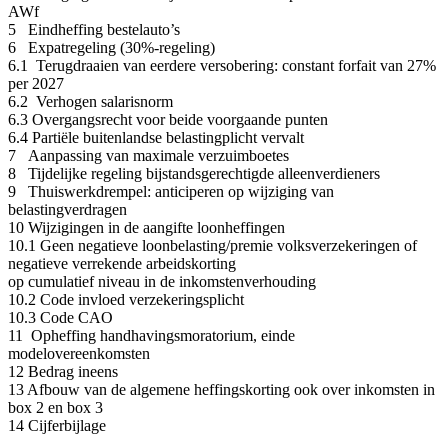
AWf
5 Eindheffing bestelauto’s
6 Expatregeling (30%-regeling)
6.1 Terugdraaien van eerdere versobering: constant forfait van 27%
per 2027
6.2 Verhogen salarisnorm
6.3 Overgangsrecht voor beide voorgaande punten
6.4 Partiële buitenlandse belastingplicht vervalt
7 Aanpassing van maximale verzuimboetes
8 Tijdelijke regeling bijstandsgerechtigde alleenverdieners
9 Thuiswerkdrempel: anticiperen op wijziging van
belastingverdragen
10 Wijzigingen in de aangifte loonheffingen
10.1 Geen negatieve loonbelasting/premie volksverzekeringen of
negatieve verrekende arbeidskorting
op cumulatief niveau in de inkomstenverhouding
10.2 Code invloed verzekeringsplicht
10.3 Code CAO
11 Opheffing handhavingsmoratorium, einde
modelovereenkomsten
12 Bedrag ineens
13 Afbouw van de algemene heffingskorting ook over inkomsten in
box 2 en box 3
14 Cijferbijlage