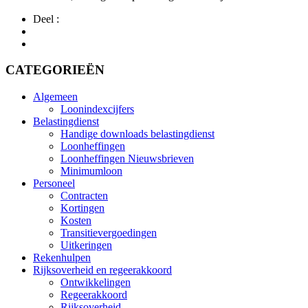
Deel :
CATEGORIEËN
Algemeen
Loonindexcijfers
Belastingdienst
Handige downloads belastingdienst
Loonheffingen
Loonheffingen Nieuwsbrieven
Minimumloon
Personeel
Contracten
Kortingen
Kosten
Transitievergoedingen
Uitkeringen
Rekenhulpen
Rijksoverheid en regeerakkoord
Ontwikkelingen
Regeerakkoord
Rijksoverheid