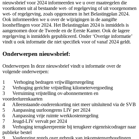
nieuwsbrief voor 2024 informeerden we u over maatregelen die
voortkomen uit al bestaande wet- of regelgeving of uit voorgenomen
wet- of regelgeving, zoals opgenomen in het Belastingplan 2024.
Ook informeerden we u over de wijzigingen in de aangifte
loonheffingen voor 2024. Het Belastingplan 2024 is inmiddels is
aangenomen door de Tweede en de Eerste Kamer. Ook de lagere
regelgeving is inmiddels gepubliceerd. Onder ‘Overige informatie’
vindt u ook informatie die niet specifiek voor of vanaf 2024 geldt.
Onderwerpen nieuwsbrief:
Onderwerpen In deze nieuwsbrief vindt u informatie over de
volgende onderwerpen:
1 Verhoging bedragen vrijwilligersregeling
2 Verhoging gerichte vrijstelling kilometervergoeding
3 Verruiming vrijstelling ov-abonnementen en
voordeelurenkaarten
4 Alleenstaande-ouderenkorting niet meer uitsluitend via de SVB
5 Aanpassing uurloongrens LIV per 2024
6 Aanpassing vrije ruimte werkkostenregeling
7 Jeugd-LIV vervalt per 2024
8 Verhoging terugkeerpremie bij terugkeer eigenrisicodrager naar
publieke bestel
9 Vastlegging regels over gebruik van inkomstenverhoudingen