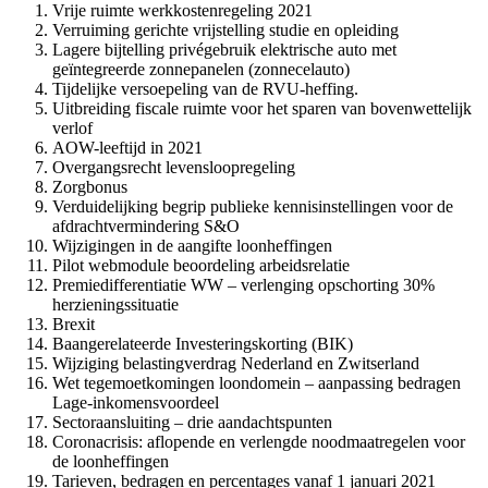
Vrije ruimte werkkostenregeling 2021
Verruiming gerichte vrijstelling studie en opleiding
Lagere bijtelling privégebruik elektrische auto met
geïntegreerde zonnepanelen (zonnecelauto)
Tijdelijke versoepeling van de RVU-heffing.
Uitbreiding fiscale ruimte voor het sparen van bovenwettelijk
verlof
AOW-leeftijd in 2021
Overgangsrecht levensloopregeling
Zorgbonus
Verduidelijking begrip publieke kennisinstellingen voor de
afdrachtvermindering S&O
Wijzigingen in de aangifte loonheffingen
Pilot webmodule beoordeling arbeidsrelatie
Premiedifferentiatie WW – verlenging opschorting 30%
herzieningssituatie
Brexit
Baangerelateerde Investeringskorting (BIK)
Wijziging belastingverdrag Nederland en Zwitserland
Wet tegemoetkomingen loondomein – aanpassing bedragen
Lage-inkomensvoordeel
Sectoraansluiting – drie aandachtspunten
Coronacrisis: aflopende en verlengde noodmaatregelen voor
de loonheffingen
Tarieven, bedragen en percentages vanaf 1 januari 2021