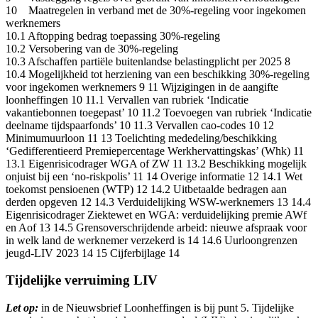
10 Maatregelen in verband met de 30%-regeling voor ingekomen
werknemers
10.1 Aftopping bedrag toepassing 30%-regeling
10.2 Versobering van de 30%-regeling
10.3 Afschaffen partiële buitenlandse belastingplicht per 2025 8
10.4 Mogelijkheid tot herziening van een beschikking 30%-regeling
voor ingekomen werknemers 9 11 Wijzigingen in de aangifte
loonheffingen 10 11.1 Vervallen van rubriek ‘Indicatie
vakantiebonnen toegepast’ 10 11.2 Toevoegen van rubriek ‘Indicatie
deelname tijdspaarfonds’ 10 11.3 Vervallen cao-codes 10 12
Minimumuurloon 11 13 Toelichting mededeling/beschikking
‘Gedifferentieerd Premiepercentage Werkhervattingskas’ (Whk) 11
13.1 Eigenrisicodrager WGA of ZW 11 13.2 Beschikking mogelijk
onjuist bij een ‘no-riskpolis’ 11 14 Overige informatie 12 14.1 Wet
toekomst pensioenen (WTP) 12 14.2 Uitbetaalde bedragen aan
derden opgeven 12 14.3 Verduidelijking WSW-werknemers 13 14.4
Eigenrisicodrager Ziektewet en WGA: verduidelijking premie AWf
en Aof 13 14.5 Grensoverschrijdende arbeid: nieuwe afspraak voor
in welk land de werknemer verzekerd is 14 14.6 Uurloongrenzen
jeugd-LIV 2023 14 15 Cijferbijlage 14
Tijdelijke verruiming LIV
Let op:
in de Nieuwsbrief Loonheffingen is bij punt 5. Tijdelijke