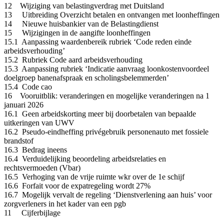
12 Wijziging van belastingverdrag met Duitsland
13 Uitbreiding Overzicht betalen en ontvangen met loonheffingen
14 Nieuwe huisbankier van de Belastingdienst
15 Wijzigingen in de aangifte loonheffingen
15.1 Aanpassing waardenbereik rubriek ‘Code reden einde
arbeidsverhouding’
15.2 Rubriek Code aard arbeidsverhouding
15.3 Aanpassing rubriek ‘Indicatie aanvraag loonkostenvoordeel
doelgroep banenafspraak en scholingsbelemmerden’
15.4 Code cao
16 Vooruitblik: veranderingen en mogelijke veranderingen na 1
januari 2026
16.1 Geen arbeidskorting meer bij doorbetalen van bepaalde
uitkeringen van UWV
16.2 Pseudo-eindheffing privégebruik personenauto met fossiele
brandstof
16.3 Bedrag ineens
16.4 Verduidelijking beoordeling arbeidsrelaties en
rechtsvermoeden (Vbar)
16.5 Verhoging van de vrije ruimte wkr over de 1e schijf
16.6 Forfait voor de expatregeling wordt 27%
16.7 Mogelijk vervalt de regeling ‘Dienstverlening aan huis’ voor
zorgverleners in het kader van een pgb
11 Cijferbijlage