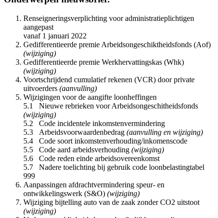
Renseigneringsverplichting voor administratieplichtigen
aangepast
vanaf 1 januari 2022
Gedifferentieerde premie Arbeidsongeschiktheidsfonds (Aof)
(wijziging)
Gedifferentieerde premie Werkhervattingskas (Whk)
(wijziging)
Voortschrijdend cumulatief rekenen (VCR) door private
uitvoerders
(aanvulling)
Wijzigingen voor de aangifte loonheffingen
5.1 Nieuwe rebrieken voor Arbeidsongeschitheidsfonds
(wijziging)
5.2 Code incidentele inkomstenvermindering
5.3 Arbeidsvoorwaardenbedrag
(aanvulling en wijziging)
5.4 Code soort inkomstenverhouding/inkomenscode
5.5 Code aard arbeidsverhouding
(wijziging)
5.6 Code reden einde arbeidsovereenkomst
5.7 Nadere toelichting bij gebruik code loonbelastingtabel
999
Aanpassingen afdrachtvermindering speur- en
ontwikkelingswerk (S&O)
(wijziging)
Wijziging bijtelling auto van de zaak zonder CO2 uitstoot
(wijziging)