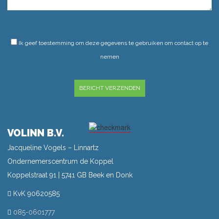
GELIEVE DIT VELD LEEG TE LATEN.
Ik geef toestemming om deze gegevens te gebruiken om contact op te
nemen
GELIEVE DIT VELD LEEG TE LATEN.
VOLINN B.V.
Jacqueline Vogels – Linnartz
Ondernemerscentrum de Koppel
Koppelstraat 91 | 5741 GB Beek en Donk
KvK 90620585
085-0601777