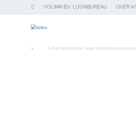
VOLINN B.V. LOONBUREAU
OVER VO
Home
>
Premiekortingen, lage-inkomensvoordeel e