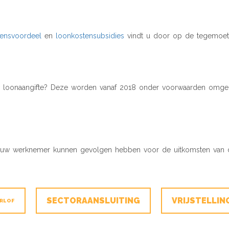
ensvoordeel
en
loonkostensubsidies
vindt u door op de tegemoetk
w loonaangifte? Deze worden vanaf 2018 onder voorwaarden omgez
 of uw werknemer kunnen gevolgen hebben voor de uitkomsten van 
SECTORAANSLUITING
VRIJSTELLIN
RLOF