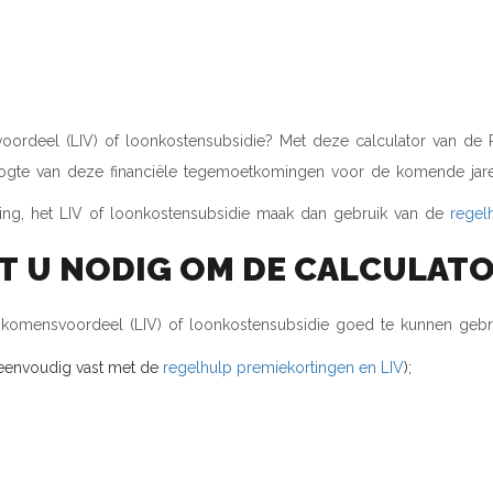
, LAGE-INKOMENSVOOR
IDIE CALCULATOR
voordeel (LIV) of loonkostensubsidie? Met deze calculator van de 
ogte van deze financiële tegemoetkomingen voor de komende jare
ting, het LIV of loonkostensubsidie maak dan gebruik van de
regel
T U NODIG OM DE CALCULATO
inkomensvoordeel (LIV) of loonkostensubsidie goed te kunnen gebr
u eenvoudig vast met de
regelhulp premiekortingen en LIV
);