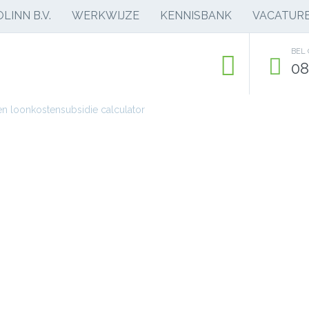
LINN B.V.
WERKWIJZE
KENNISBANK
VACATUR
BEL
08
n loonkostensubsidie calculator