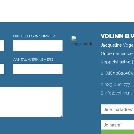
VOLINN B.V
UW TELEFOONNUMMER
Jacqueline Vogel
Ondernemerscen
AANTAL WERKNEMERS
Koppelstraat 91 
KvK 90620585
085-0601777
Info@volinn.nl