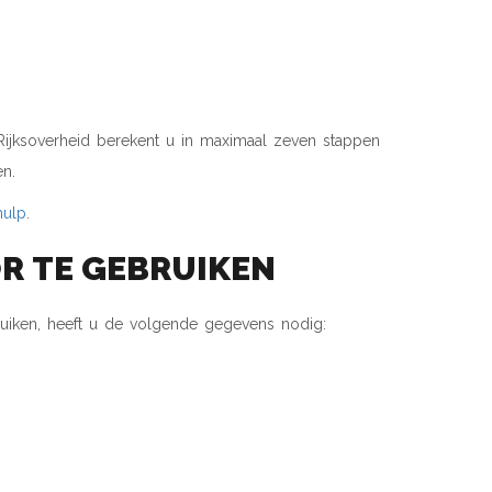
DEEL EN
Rijksoverheid berekent u in maximaal zeven stappen
n.
hulp
.
R TE GEBRUIKEN
uiken, heeft u de volgende gegevens nodig: