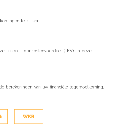
omingen te klikken.
et in een Loonkostenvoordeel (LKV). In deze
de berekeningen van uw financiële tegemoetkoming.
G
WKR