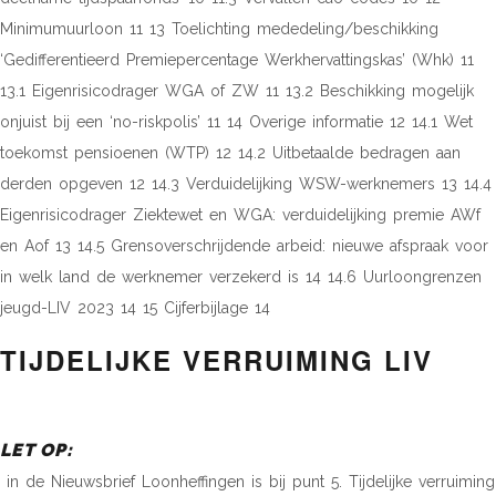
Minimumuurloon 11 13 Toelichting mededeling/beschikking
‘Gedifferentieerd Premiepercentage Werkhervattingskas’ (Whk) 11
13.1 Eigenrisicodrager WGA of ZW 11 13.2 Beschikking mogelijk
onjuist bij een ‘no-riskpolis’ 11 14 Overige informatie 12 14.1 Wet
toekomst pensioenen (WTP) 12 14.2 Uitbetaalde bedragen aan
derden opgeven 12 14.3 Verduidelijking WSW-werknemers 13 14.4
Eigenrisicodrager Ziektewet en WGA: verduidelijking premie AWf
en Aof 13 14.5 Grensoverschrijdende arbeid: nieuwe afspraak voor
in welk land de werknemer verzekerd is 14 14.6 Uurloongrenzen
jeugd-LIV 2023 14 15 Cijferbijlage 14
TIJDELIJKE VERRUIMING LIV
LET OP:
in de Nieuwsbrief Loonheffingen is bij punt 5. Tijdelijke verruiming