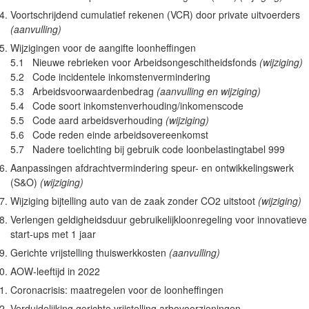
Voortschrijdend cumulatief rekenen (VCR) door private uitvoerders
(aanvulling)
Wijzigingen voor de aangifte loonheffingen
5.1 Nieuwe rebrieken voor Arbeidsongeschitheidsfonds
(wijziging)
5.2 Code incidentele inkomstenvermindering
5.3 Arbeidsvoorwaardenbedrag
(aanvulling en wijziging)
5.4 Code soort inkomstenverhouding/inkomenscode
5.5 Code aard arbeidsverhouding
(wijziging)
5.6 Code reden einde arbeidsovereenkomst
5.7 Nadere toelichting bij gebruik code loonbelastingtabel 999
Aanpassingen afdrachtvermindering speur- en ontwikkelingswerk
(S&O)
(wijziging)
Wijziging bijtelling auto van de zaak zonder CO2 uitstoot
(wijziging)
Verlengen geldigheidsduur gebruikelijkloonregeling voor innovatieve
start-ups met 1 jaar
Gerichte vrijstelling thuiswerkkosten
(aanvulling)
AOW-leeftijd in 2022
Coronacrisis: maatregelen voor de loonheffingen
Verduidelijking gerichte vrijstelling arbovoorzieningen