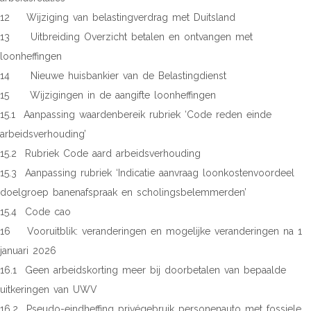
12 Wijziging van belastingverdrag met Duitsland
13 Uitbreiding Overzicht betalen en ontvangen met
loonheffingen
14 Nieuwe huisbankier van de Belastingdienst
15 Wijzigingen in de aangifte loonheffingen
15.1 Aanpassing waardenbereik rubriek ‘Code reden einde
arbeidsverhouding’
15.2 Rubriek Code aard arbeidsverhouding
15.3 Aanpassing rubriek ‘Indicatie aanvraag loonkostenvoordeel
doelgroep banenafspraak en scholingsbelemmerden’
15.4 Code cao
16 Vooruitblik: veranderingen en mogelijke veranderingen na 1
januari 2026
16.1 Geen arbeidskorting meer bij doorbetalen van bepaalde
uitkeringen van UWV
16.2 Pseudo-eindheffing privégebruik personenauto met fossiele