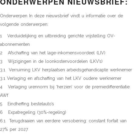
ONDERWERPEN NIEUWSBRIEF:
Onderwerpen In deze nieuwsbrief vindt u informatie over de
volgende onderwerpen:
1 Verduidelijking en uitbreiding gerichte vrijstelling OV-
abonnementen
2 Afschaffing van het lage-inkomensvoordeel (LIV)
3 Wijzigingen in de loonkostenvoordelen (LKV’s)
3.1 Verruiming LKV herplaatsen arbeidsgehandicapte werknemer
3.1 Verlaging en afschaffing van het LKV oudere werknemer
4 Verlaging urennorm bij ‘herzien’ voor de premiedifferentiatie
AWf
5 Eindheffing bestelauto’s
6 Expatregeling (30%-regeling)
6.1 Terugdraaien van eerdere versobering: constant forfait van
27% per 2027