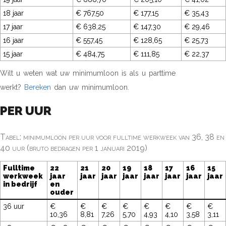
18 jaar
€ 767,50
€ 177,15
€ 35,43
17 jaar
€ 638,25
€ 147,30
€ 29,46
16 jaar
€ 557,45
€ 128,65
€ 25,73
15 jaar
€ 484,75
€ 111,85
€ 22,37
Wilt u weten wat uw minimumloon is als u parttime
werkt?
Bereken
dan uw minimumloon.
PER UUR
Tabel: minimumloon per uur voor fulltime werkweek van 36, 38 en
40 uur (bruto bedragen per 1 januari 2019)
Fulltime
22
21
20
19
18
17
16
15
werkweek
jaar
jaar
jaar
jaar
jaar
jaar
jaar
jaar
in bedrijf
en
ouder
36 uur
€
€
€
€
€
€
€
€
10,36
8,81
7,26
5,70
4,93
4,10
3,58
3,11