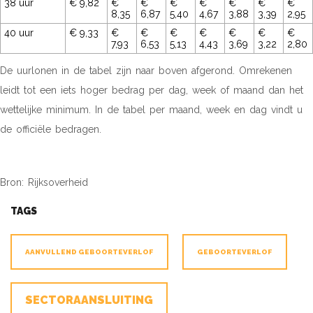
38 uur
€ 9,82
€
€
€
€
€
€
€
8,35
6,87
5,40
4,67
3,88
3,39
2,95
40 uur
€ 9,33
€
€
€
€
€
€
€
7,93
6,53
5,13
4,43
3,69
3,22
2,80
De uurlonen in de tabel zijn naar boven afgerond. Omrekenen
leidt tot een iets hoger bedrag per dag, week of maand dan het
wettelijke minimum. In de tabel per maand, week en dag vindt u
de officiële bedragen.
Bron: Rijksoverheid
TAGS
AANVULLEND GEBOORTEVERLOF
GEBOORTEVERLOF
SECTORAANSLUITING