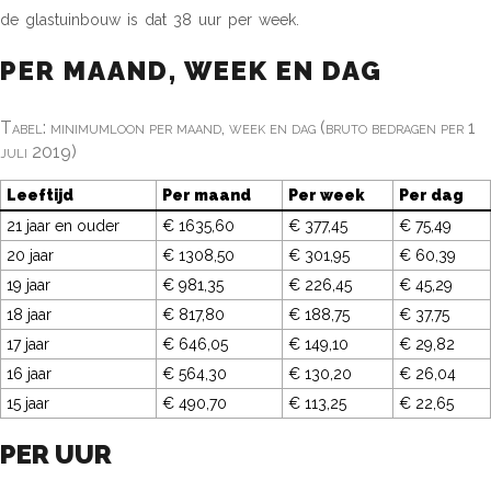
de glastuinbouw is dat 38 uur per week.
PER MAAND, WEEK EN DAG
Tabel: minimumloon per maand, week en dag (bruto bedragen per 1
juli 2019)
Leeftijd
Per maand
Per week
Per dag
21 jaar en ouder
€ 1635,60
€ 377,45
€ 75,49
20 jaar
€ 1308,50
€ 301,95
€ 60,39
19 jaar
€ 981,35
€ 226,45
€ 45,29
18 jaar
€ 817,80
€ 188,75
€ 37,75
17 jaar
€ 646,05
€ 149,10
€ 29,82
16 jaar
€ 564,30
€ 130,20
€ 26,04
15 jaar
€ 490,70
€ 113,25
€ 22,65
PER UUR