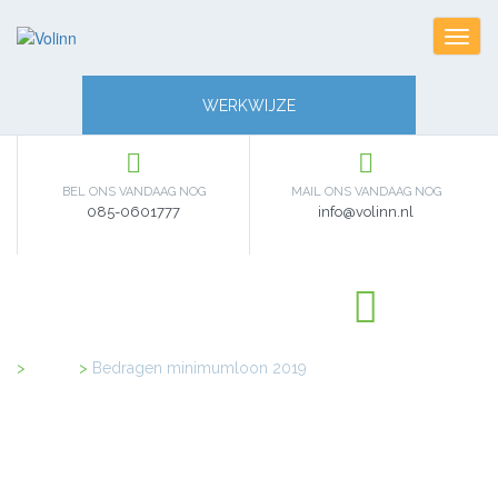
Toggl
navig
WERKWIJZE
BEL ONS VANDAAG NOG
MAIL ONS VANDAAG NOG
085-0601777
info@volinn.nl
Home
>
Bedragen minimumloon 2019