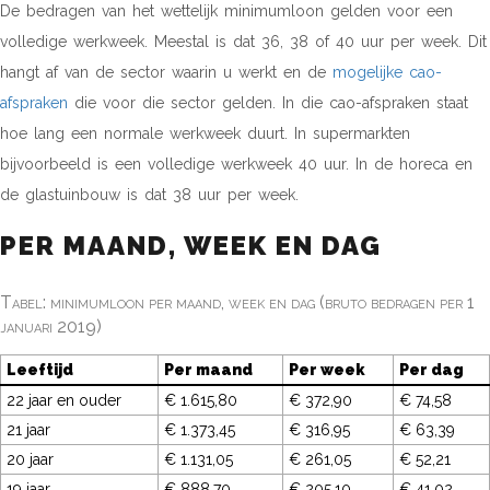
De bedragen van het wettelijk minimumloon gelden voor een
volledige werkweek. Meestal is dat 36, 38 of 40 uur per week. Dit
hangt af van de sector waarin u werkt en de
mogelijke cao-
afspraken
die voor die sector gelden. In die cao-afspraken staat
hoe lang een normale werkweek duurt. In supermarkten
bijvoorbeeld is een volledige werkweek 40 uur. In de horeca en
de glastuinbouw is dat 38 uur per week.
PER MAAND, WEEK EN DAG
Tabel: minimumloon per maand, week en dag (bruto bedragen per 1
januari 2019)
Leeftijd
Per maand
Per week
Per dag
22 jaar en ouder
€ 1.615,80
€ 372,90
€ 74,58
21 jaar
€ 1.373,45
€ 316,95
€ 63,39
20 jaar
€ 1.131,05
€ 261,05
€ 52,21
19 jaar
€ 888,70
€ 205,10
€ 41,02