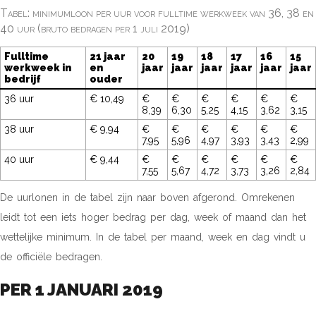
Tabel: minimumloon per uur voor fulltime werkweek van 36, 38 en
40 uur (bruto bedragen per 1 juli 2019)
Fulltime
21 jaar
20
19
18
17
16
15
werkweek in
en
jaar
jaar
jaar
jaar
jaar
jaar
bedrijf
ouder
36 uur
€ 10,49
€
€
€
€
€
€
8,39
6,30
5,25
4,15
3,62
3,15
38 uur
€ 9,94
€
€
€
€
€
€
7,95
5,96
4,97
3,93
3,43
2,99
40 uur
€ 9,44
€
€
€
€
€
€
7,55
5,67
4,72
3,73
3,26
2,84
De uurlonen in de tabel zijn naar boven afgerond. Omrekenen
leidt tot een iets hoger bedrag per dag, week of maand dan het
wettelijke minimum. In de tabel per maand, week en dag vindt u
de officiële bedragen.
PER 1 JANUARI 2019