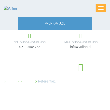
Toggl
navig
WERKWIJZE
BEL ONS VANDAAG NOG
MAIL ONS VANDAAG NOG
085-0601777
info@volinn.nl
Home
>
Clients
>
Referentie1