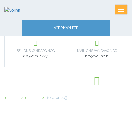
Toggl
navig
WERKWIJZE
BEL ONS VANDAAG NOG
MAIL ONS VANDAAG NOG
085-0601777
info@volinn.nl
Home
>
Clients
>
Referentie3