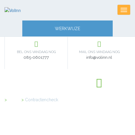
Toggl
navig
WERKWIJZE
BEL ONS VANDAAG NOG
MAIL ONS VANDAAG NOG
085-0601777
info@volinn.nl
Home
>
Contractencheck