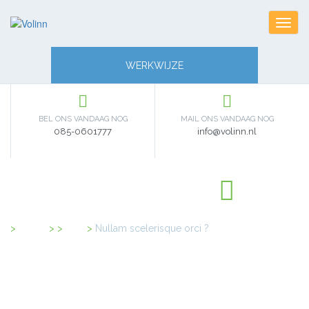
Toggl
navig
WERKWIJZE
BEL ONS VANDAAG NOG
MAIL ONS VANDAAG NOG
085-0601777
info@volinn.nl
Home
>
FAQ
>
Nullam scelerisque orci ?