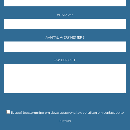
BRANCHE
AANTAL WERKNEMERS
UW BERICHT*
GELIEVE DIT VELD LEEG TE LATEN.
Ik geef toestemming om deze gegevens te gebruiken om contact op te
nemen
GELIEVE DIT VELD LEEG TE LATEN.