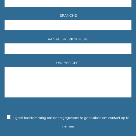
BRANCHE
AANTAL WERKNEMERS
UW BERICHT*
GELIEVE DIT VELD LEEG TE LATEN.
Ik geef toestemming om deze gegevens te gebruiken om contact op te
nemen
GELIEVE DIT VELD LEEG TE LATEN.