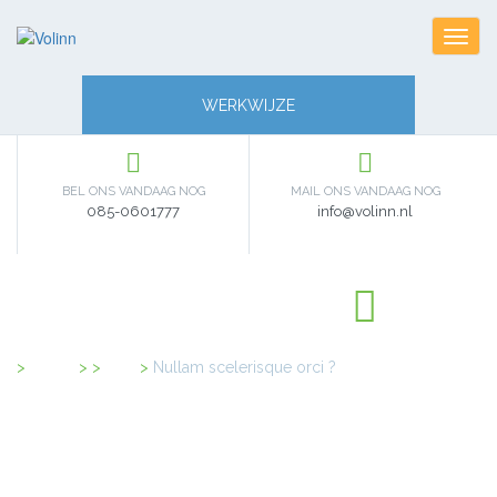
Toggl
navig
WERKWIJZE
BEL ONS VANDAAG NOG
MAIL ONS VANDAAG NOG
085-0601777
info@volinn.nl
Home
>
FAQ
>
Nullam scelerisque orci ?