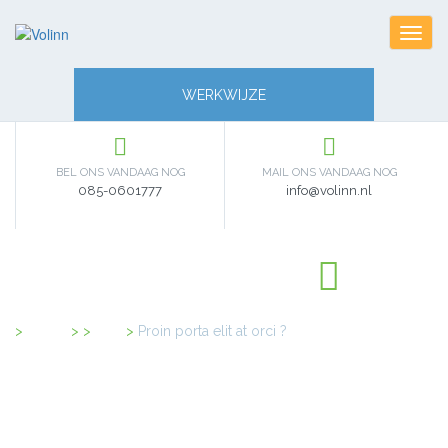
Toggl
navig
WERKWIJZE
BEL ONS VANDAAG NOG
MAIL ONS VANDAAG NOG
085-0601777
info@volinn.nl
Home
>
FAQ
>
Proin porta elit at orci ?