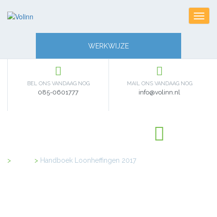
Toggl
navig
WERKWIJZE
BEL ONS VANDAAG NOG
MAIL ONS VANDAAG NOG
085-0601777
info@volinn.nl
Home
>
Handboek Loonheffingen 2017