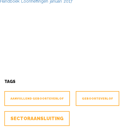
Handboek Loonheffingen januari 2017
TAGS
AANVULLEND GEBOORTEVERLOF
GEBOORTEVERLOF
SECTORAANSLUITING