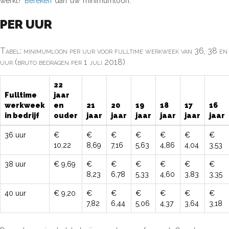
werkt?
Bereken
dan uw minimumloon.
PER UUR
Tabel: minimumloon per uur voor fulltime werkweek van 36, 38 en
uur (bruto bedragen per 1 juli 2018)
22
Fulltime
jaar
werkweek
en
21
20
19
18
17
16
in bedrijf
ouder
jaar
jaar
jaar
jaar
jaar
jaar
36 uur
€
€
€
€
€
€
€
10,22
8,69
7,16
5,63
4,86
4,04
3,53
38 uur
€ 9,69
€
€
€
€
€
€
8,23
6,78
5,33
4,60
3,83
3,35
40 uur
€ 9,20
€
€
€
€
€
€
7,82
6,44
5,06
4,37
3,64
3,18