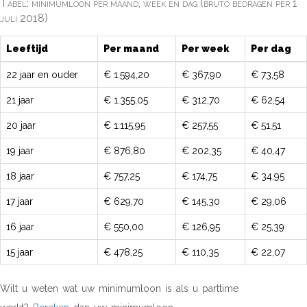
Tabel: minimumloon per maand, week en dag (bruto bedragen per 1
juli 2018)
Leeftijd
Per maand
Per week
Per dag
22 jaar en ouder
€ 1.594,20
€ 367,90
€ 73,58
21 jaar
€ 1.355,05
€ 312,70
€ 62,54
20 jaar
€ 1.115,95
€ 257,55
€ 51,51
19 jaar
€ 876,80
€ 202,35
€ 40,47
18 jaar
€ 757,25
€ 174,75
€ 34,95
17 jaar
€ 629,70
€ 145,30
€ 29,06
16 jaar
€ 550,00
€ 126,95
€ 25,39
15 jaar
€ 478,25
€ 110,35
€ 22,07
Wilt u weten wat uw minimumloon is als u parttime