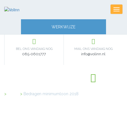
Toggl
navig
WERKWIJZE
BEL ONS VANDAAG NOG
MAIL ONS VANDAAG NOG
085-0601777
info@volinn.nl
Home
>
Bedragen minimumloon 2018