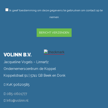
GELIEVE DIT VELD LEEG TE LATEN.
Ik geef toestemming om deze gegevens te gebruiken om contact op te
nemen
GELIEVE DIT VELD LEEG TE LATEN.
VOLINN B.V.
Jacqueline Vogels – Linnartz
Ondernemerscentrum de Koppel
Koppelstraat 91 | 5741 GB Beek en Donk
KvK 90620585
085-0601777
Info@volinn.nl