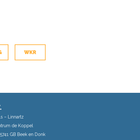
G
WKR
.
s – Linnartz
trum de Koppel
| 5741 GB Beek en Donk