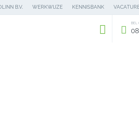
LINN B.V.
WERKWIJZE
KENNISBANK
VACATUR
BEL
08