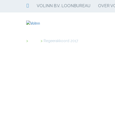
VOLINN B.V. LOONBUREAU
OVER VO
Home
>
Regeerakkoord 2017