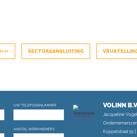
SECTORAANSLUITING
VRIJSTELLIN
RLOF
VOLINN B.V
UW TELEFOONNUMMER
Jacqueline Vogel
Ondernemerscen
AANTAL WERKNEMERS
Koppelstraat 91 