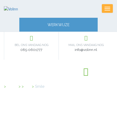
Toggl
navig
WERKWIJZE
BEL ONS VANDAAG NOG
MAIL ONS VANDAAG NOG
085-0601777
info@volinn.nl
Home
>
svg
>
Smile