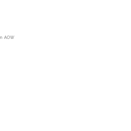
NE BEREKENEN
 en AOW