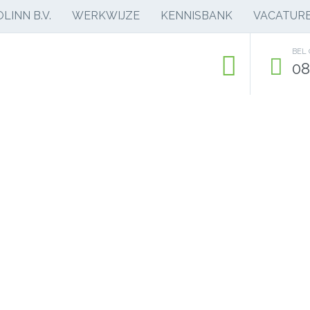
LINN B.V.
WERKWIJZE
KENNISBANK
VACATUR
BEL
08