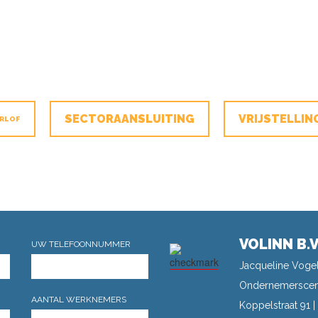
SECTORAANSLUITING
VRIJSTELLIN
RLOF
VOLINN B.V
UW TELEFOONNUMMER
Jacqueline Vogel
Ondernemerscen
AANTAL WERKNEMERS
Koppelstraat 91 