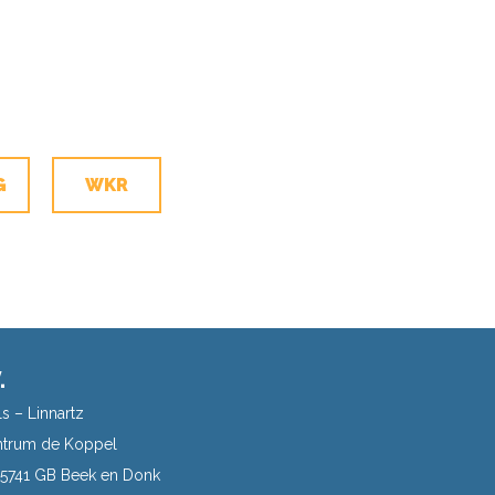
G
WKR
.
s – Linnartz
trum de Koppel
| 5741 GB Beek en Donk