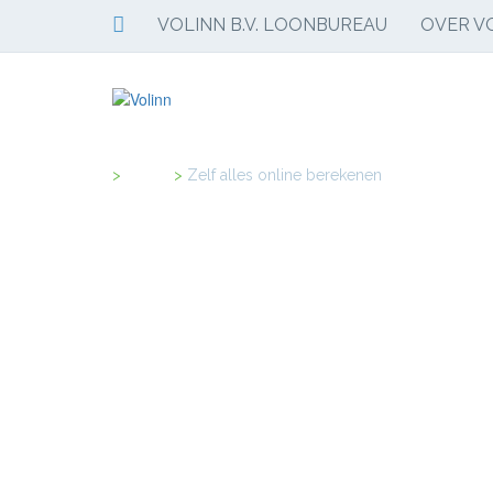
VOLINN B.V. LOONBUREAU
OVER VO
Home
>
Zelf alles online berekenen